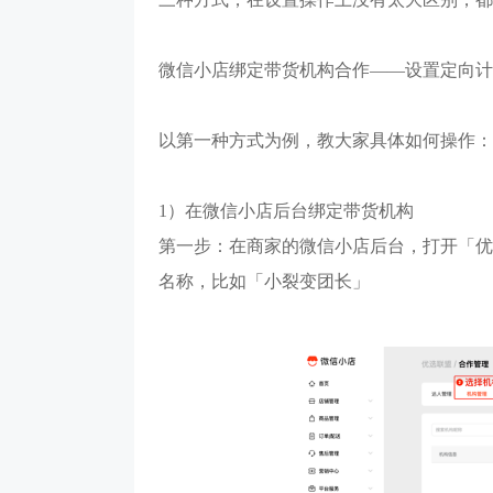
良品铺子
微信小店绑定带货机构合作
——设置定向计
企业微信+视频号打造公私域联动，赋
帮助茂业百货搭建了
能门店导流线上，用企业微信沉淀私域
的私域运营体系，
以第一种方式为例，教大家具体如何操作：
客户池，同时通过视频号直播等方式，
北店开展私域试点
多渠道引流
到1的搭建
1）
在微信小店后台绑定带货机构
1800w+
210w+
5w+
2000
更多案例
私域用户
社群用户
三个月获客
私域连带业
第一步：在商家的微信小店后台，打开「优
名称，比如「小裂变团长」