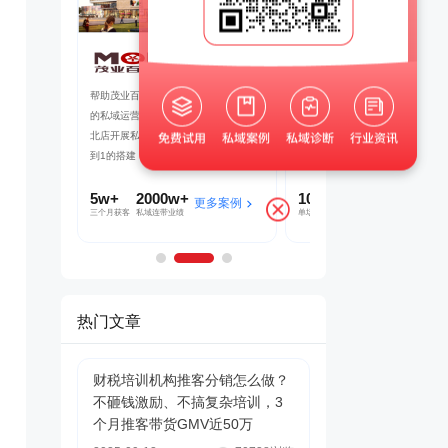
铺子
茂业百货
京东
域联动，赋
帮助茂业百货搭建了企微+社群+小程序
以“京豆”作为活动奖品，吸引客户
微信沉淀私域
的私域运营体系，在客流量较好的华强
海报，邀请朋友进群 通过小裂变S
直播等方式，
北店开展私域试点工作，完成私域从0
阶梯化的玩法设计，实现了客户的
到1的搭建
新增
5w+
2000w+
10000+
70%+
多案例
更多案例
更多案
三个月获客
私域连带业绩
单场活动引流
客户活跃率
热门文章
财税培训机构推客分销怎么做？
不砸钱激励、不搞复杂培训，3
个月推客带货GMV近50万