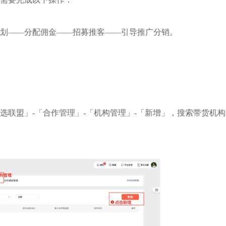
茂业百货
京东
良品
划——分配佣金——招募推客——引导推广分销。
企微+社群+小程序
以“京豆”作为活动奖品，吸引客户转发
企业微信+视频号打造公私
在客流量较好的华强
海报，邀请朋友进群 通过小裂变SCRM
能门店导流线上，用企业
工作，完成私域从0
阶梯化的玩法设计，实现了客户的快速
客户池，同时通过视频号
新增
多渠道引流
w+
10000+
70%+
1800w+
210w+
更多案例
更多案例
更
绩
单场活动引流
客户活跃率
私域用户
社群用户
选联盟」
-「合作管理」-「机构管理」-「新增」，搜索带货机构