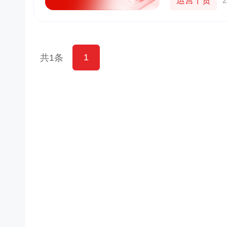
运营干货
2
1
共1条