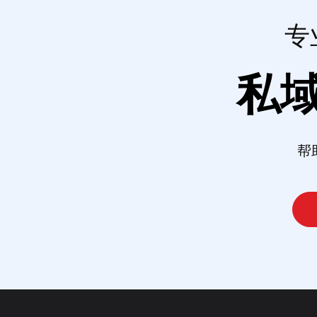
专
私
帮