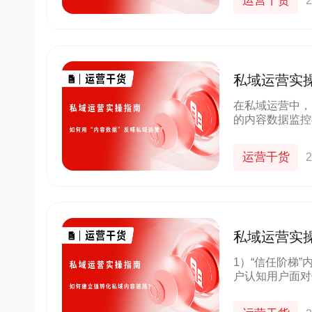
运营干货
2
私域运营实
在私域运营中，
的内容数据监控
略，从而实现用
没有数据监控的
运营干货
2
私域运营实
1）“信任阶梯
户认知用户面对
内容——专业权
解决用户“该信谁