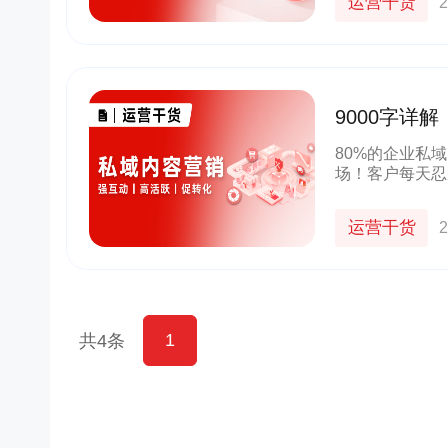
运营干货
2
9000字详
提升200%
80%的企业私
场！客户每天忍
表演……很多企
友。砸钱搭建的
运营干货
2
1
共4条