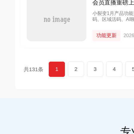
会员直播重磅上
能很关键
小裂变1月产品功
码、区域活码、AI
级！接下来，我们
SCRM系统重磅
功能更新
2026
1
2
3
4
共131条
专