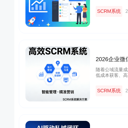
年攀升，且流量
态优势，搭配专
SCRM系统
2
2026企业微
SCRM 领
随着公域流量成
低成本获客、高
作为私域运营的
直接决定企业私
SCRM系统
2