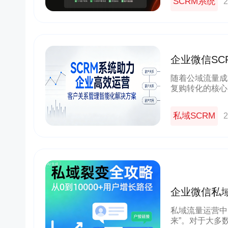
SCRM系统
2
企业微信S
南：小裂变 
随着公域流量成
复购转化的核心
体，其功能完整
的效率与增长天
私域SCRM
2
企业微信私域
现指数级获
私域流量运营中
来”。对于大多