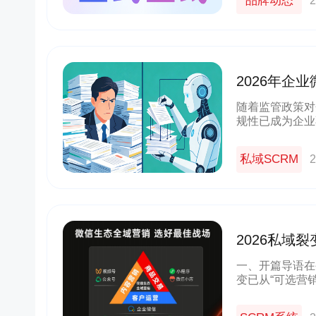
品牌动态
2
2026年企
实测榜单
随着监管政策对
规性已成为企业
客户资产损失甚
体，其合规性设
私域SCRM
2
2026私域
解锁低成本
一、开篇导语在
变已从“可选营
信作为私域运营
与功能适配度