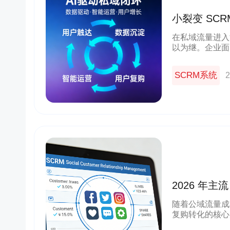
小裂变 SCR
环，低成本
在私域流量进入
以为继。企业面
走客户、跟进不
些问题，核心在
SCRM系统
2
2026 年主
顶榜首 + 
随着公域流量成
复购转化的核心
功能完整性、数