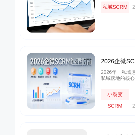
与增长天花板。
私域SCRM
2
良品铺子
茂业百货
企业微信+视频号打造公私域联动，赋
帮助茂业百货搭建了企微+社群+小
能门店导流线上，用企业微信沉淀私域
的私域运营体系，在客流量较好的
客户池，同时通过视频号直播等方式，
北店开展私域试点工作，完成私域从
多渠道引流
到1的搭建
1800w+
210w+
5w+
2000w+
2026企微
更多案例
更多案例
私域用户
社群用户
三个月获客
私域连带业绩
首选
2026年，私域
私域落地的核心
限。面对市场上
择？结合微信生
小裂变
SCRM
2