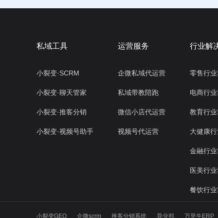
私域工具
运营服务
行业解
小裂变·SCRM
企微私域代运营
零售行业
小裂变·聊天管家
私域带教陪跑
电商行业
小裂变·推客分销
微信小店代运营
教育行业
小裂变·视频号助手
视频号代运营
大健康行
金融行业
医美行业
餐饮行业
小裂变GEO
企微scrm
推客分销系统
异业邦
万里牛ERP