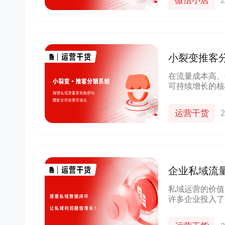
微信小店
2
小裂变推客
能全场景带
在流量成本高、
可持续增长的核
成为潜在的 “
该如何搭建高效
运营干货
2
企业私域流
长！
私域运营的价值
许多企业投入了
——没有有效利
放。私域的精髓