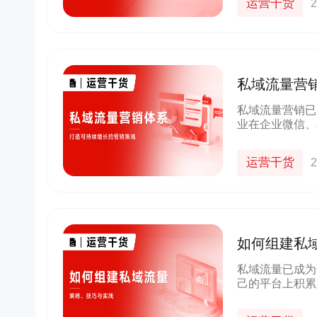
运营干货
2
私域流量营
私域流量营销已
业在企业微信、
粘性和转化率。
运营干货
2
如何组建私
私域流量已成为
己的平台上积累