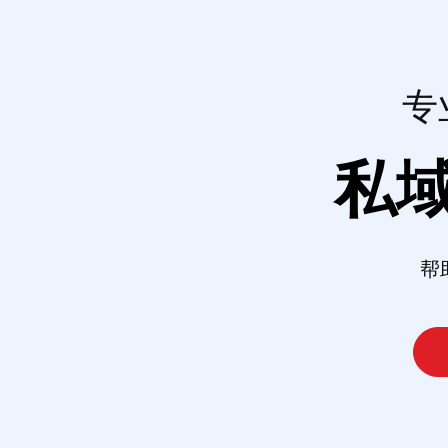
专
私
帮