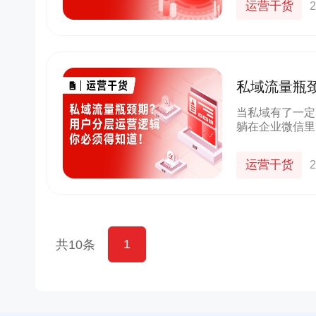
运营干货
2
货
京东
良品铺子
群+小程序
以“京豆”作为活动奖品，吸引客户转发
企业微信+视频号打造公私域联动，
较好的华强
海报，邀请朋友进群 通过小裂变SCRM
能门店导流线上，用企业微信沉淀
私域流量瓶
成私域从0
阶梯化的玩法设计，实现了客户的快速
客户池，同时通过视频号直播等方
新增
多渠道引流
当私域有了一定
躺在企业微信里
10000+
70%+
1800w+
210w+
营起来非常吃力
多案例
更多案例
更多案例
单场活动引流
客户活跃率
私域用户
社群用户
运营干货
2
1
共10条