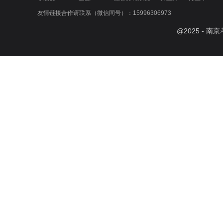
友情链接合作请联系（微信同号）：15996306973
@
2025
- 南