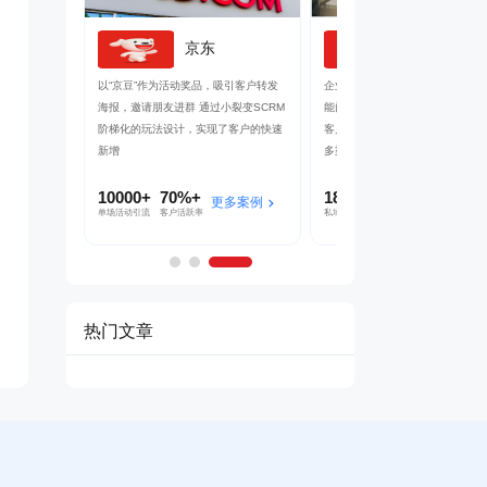
百货
京东
良品铺子
社群+小程序
以“京豆”作为活动奖品，吸引客户转发
企业微信+视频号打造公私域联动
量较好的华强
海报，邀请朋友进群 通过小裂变SCRM
能门店导流线上，用企业微信沉淀
成私域从0
阶梯化的玩法设计，实现了客户的快速
客户池，同时通过视频号直播等方
新增
多渠道引流
10000+
70%+
1800w+
210w+
多案例
更多案例
更多案
单场活动引流
客户活跃率
私域用户
社群用户
热门文章