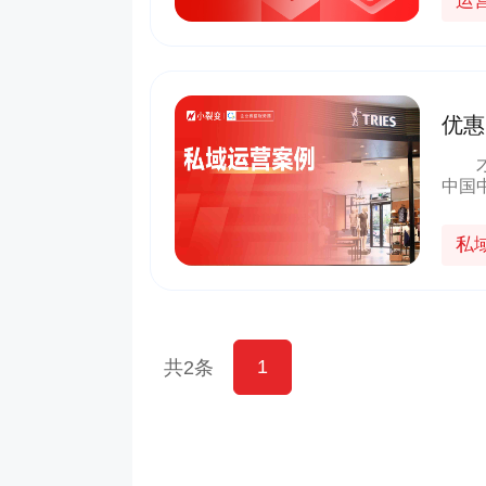
运
优惠
方案
才子
中国
研发
千家
私
1
共2条