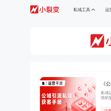
私域工具
运
《公
书》
私域
营的
从公
都不