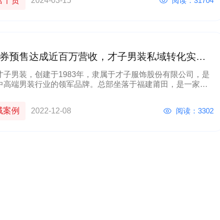
营干货
阅读：31704
2024-03-15
券预售达成近百万营收，才子男装私域转化实战
来了！
男装，创建于1983年，隶属于才子服饰股份有限公司，是
中高端男装行业的领军品牌。总部坐落于福建莆田，是一家集
、设计、生产、销售为一体的综合性服装公司，在全国拥有数
专卖店。 在此前
域案例
阅读：3302
2022-12-08