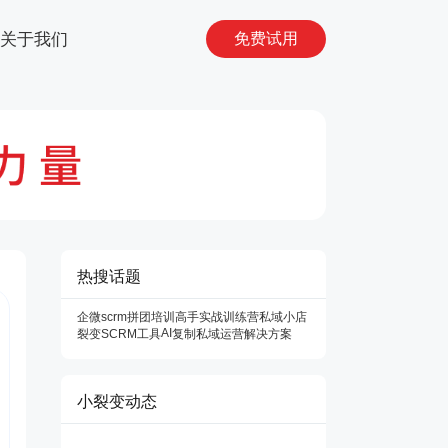
关于我们
免费试用
热搜话题
企微scrm
拼团
培训
高手
实战训练营
私域小店
AI
裂变SCRM工具
复制
私域运营解决方案
小裂变动态