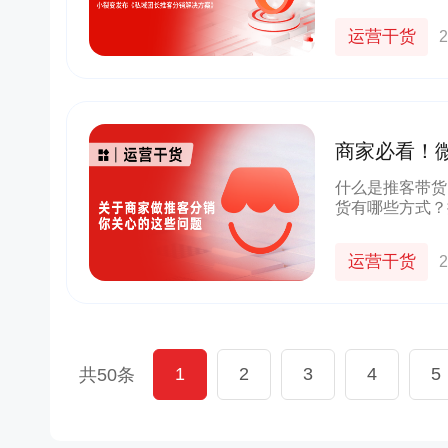
成为私域团长/
助私域团长/MC
运营干货
2
良品铺子
企业微信+视频号打造公私域联动，赋
帮助茂业百货搭建了
能门店导流线上，用企业微信沉淀私域
的私域运营体系，
客户池，同时通过视频号直播等方式，
北店开展私域试点工
商家必看！
多渠道引流
到1的搭建
些才能做好
什么是推客带货
1800w+
210w+
5w+
2000
更多案例
货有哪些方式？
私域用户
社群用户
三个月获客
私域连带业
重点关注、高频
通过这篇文章逐
运营干货
2
1
2
3
4
5
共50条