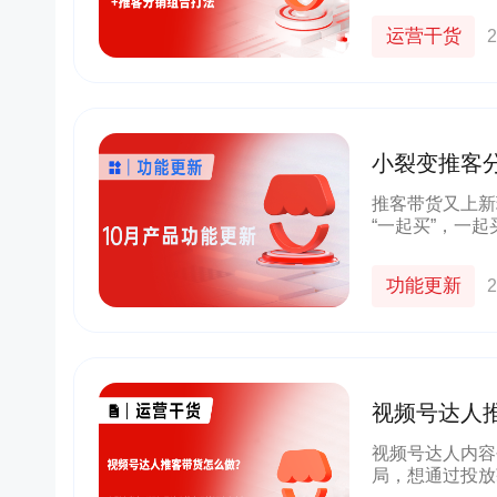
化裂变”三
运营干货
2
小裂变推客
推客分销积
推客带货又上新
“一起买”，一
量。10月小裂
20+超好用功能
功能更新
2
视频号达人
人推客分销
视频号达人内容
局，想通过投放