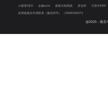
小裂变GEO
企微scrm
推客分销系统
异业邦
万里牛ERP
友情链接合作请联系（微信同号）：15996306973
@
2025
- 南