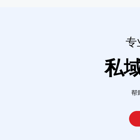
专
私
帮