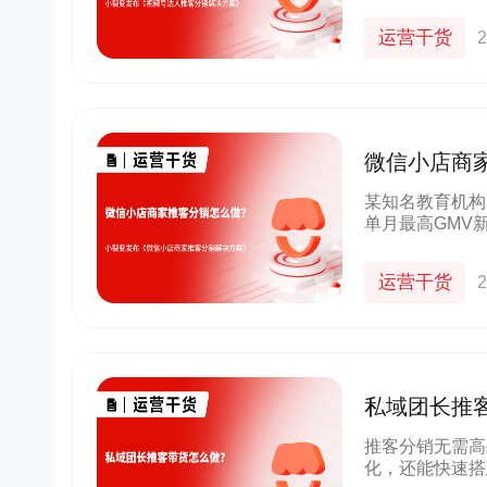
粉丝，因缺乏有
销凭借契合微信 
运营干货
2
微信小店商
店商家推客
某知名教育机构
单月最高GMV
出业绩，拿到结
临推客难招募、
运营干货
2
私域团长推
客分销解决
推客分销无需高
化，还能快速搭