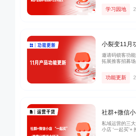
别看看这四大场
学习园地
2
小裂变11
管理更高效
邀请码锁客功能
拓展推客招募场
扫招募码注册成
登录小裂变推客
功能更新
2
社群+微信小
10000单！
私域运营的三大
小店 ‘一起买’
大难题。它不再