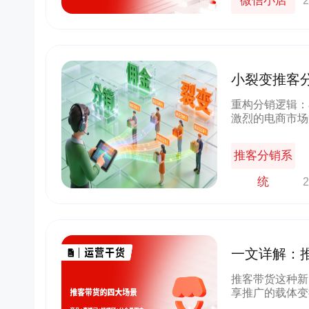
微信小店
2
小裂变推客分
长新范式
重构分销逻辑：
激烈的电商市场
难以满足企业的
的优势，成为众
推客分销系
统
2
一文详解：
频+公众号
推客带货这种新
享推广的载体变
货短视频、带货