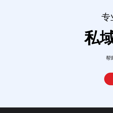
专
私
帮