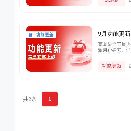
SCRM
2
9月功能更
获客！
盲盒是当下最热
激用户探索、消
企业带来更高的
功能更新
2
1
共2条