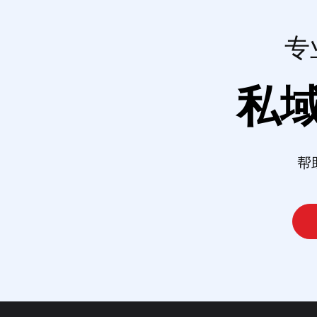
专
私
帮