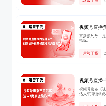
运营干货
2
视频号直播
呢？
直播预约数，是
指标。
运营干货
2
视频号直播
视频号发布《视
达人/商家激励
持政策、标杆案