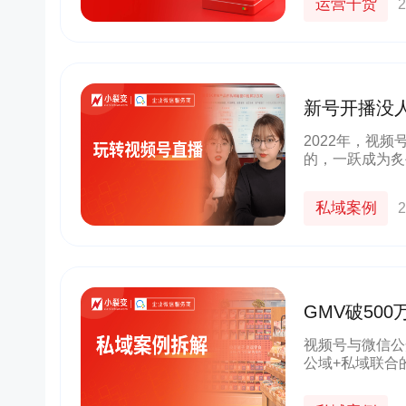
运营干货
2
新号开播没
直播丨小裂
2022年，视
的，一跃成为炙
的优质内容、热
身到视频号的内
私域案例
2
GMV破50
玩法真硬核
视频号与微信公
公域+私域联合
私域换公域的机