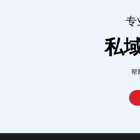
专
私
帮