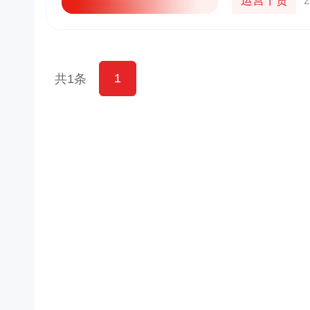
运营干货
2
1
共1条