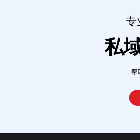
专
私
帮