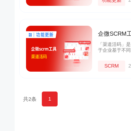
功能更新
2
企微SCR
功能
「渠道活码」是
于企业基于不同
友，会自动、智
语，实现客户随
SCRM
2
1
共2条