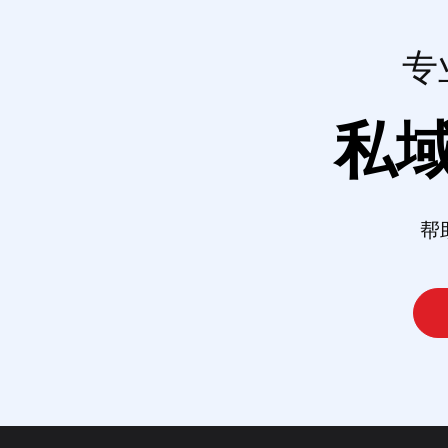
专
私
帮