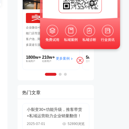
良品铺子
茂业百货
吸引客户转发
企业微信+视频号打造公私域联动，赋
帮助茂业百货搭建了企微+社群+
裂变SCRM
能门店导流线上，用企业微信沉淀私域
的私域运营体系，在客流量较好的
了客户的快速
客户池，同时通过视频号直播等方式，
北店开展私域试点工作，完成私域
多渠道引流
到1的搭建
1800w+
210w+
5w+
2000w+
多案例
更多案例
更多案
私域用户
社群用户
三个月获客
私域连带业绩
热门文章
小裂变30+功能升级，推客带货
+私域运营助力企业销量翻倍！
2025-07-01
52890浏览