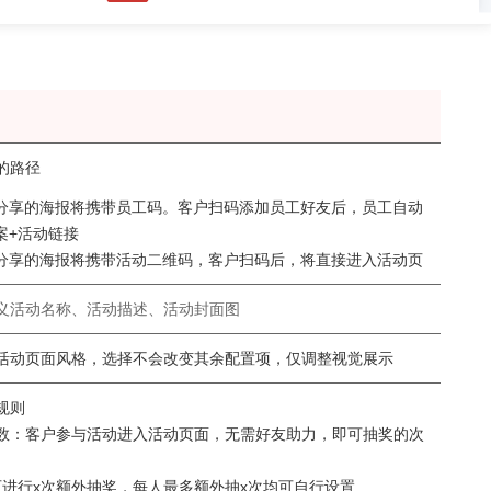
良品铺子
茂业百货
京东
打造公私域联动，赋
帮助茂业百货搭建了企微+社群+小程序
以“京豆”作为活动奖品，
用企业微信沉淀私域
的私域运营体系，在客流量较好的华强
海报，邀请朋友进群 通过小
视频号直播等方式，
北店开展私域试点工作，完成私域从0
阶梯化的玩法设计，实现
的路径
到1的搭建
新增
分享的海报将携带员工码。客户扫码添加员工好友后，员工自动
w+
5w+
2000w+
10000+
70%+
更多案例
更多案例
更
案+活动链接
户
三个月获客
私域连带业绩
单场活动引流
客户活跃率
分享的海报将携带活动二维码，客户扫码后，将直接进入活动页
义活动名称、活动描述、活动封面图
活动页面风格，选择不会改变其余配置项，仅调整视觉展示
规则
数：客户参与活动进入活动页面，无需好友助力，即可抽奖的次
可进行x次额外抽奖，每人最多额外抽x次均可自行设置