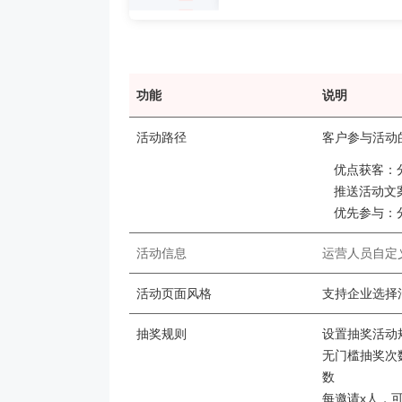
茂业百货
京东
货搭建了企微+社群+小程序
以“京豆”作为活动奖品，吸引客户转发
企业微信+视频号
功能
说明
体系，在客流量较好的华强
海报，邀请朋友进群 通过小裂变SCRM
能门店导流线上，
域试点工作，完成私域从0
阶梯化的玩法设计，实现了客户的快速
客户池，同时通过
活动路径
客户参与活动
新增
多渠道引流
优点获客：
2000w+
10000+
70%+
1800w+
210
更多案例
更多案例
推送活动文
域连带业绩
单场活动引流
客户活跃率
私域用户
社群用
优先参与：
活动信息
运营人员自定
活动页面风格
支持企业选择
抽奖规则
设置抽奖活动
无门槛抽奖次
数
每邀请x人，