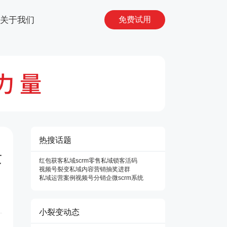
关于我们
免费试用
热搜话题
发
红包获客
私域scrm
零售私域
锁客活码
视频号裂变
私域内容营销
抽奖进群
私域运营案例
视频号分销
企微scrm系统
小裂变动态