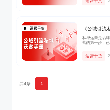
运营干货
2
《公域引流
书》｜附详
私域运营是品牌
营的第一步，已
从公域获客上万
都不清楚 。小
运营干货
2
1
共4条