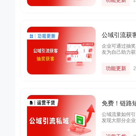
功能更新
2
公域引流获
力，激发客
企业可通过抽奖
友为自己助力获
销、线上锦鲤活
推广码参与活动
功能更新
2
免费！链路
公域流量如何引
发现大部分企业
此，小裂变基于
变·智能客服」