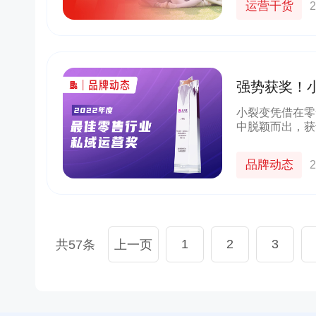
运营干货
2
货
京东
良品铺子
群+小程序
以“京豆”作为活动奖品，吸引客户转发
企业微信+视频号打造公私域联动，
较好的华强
海报，邀请朋友进群 通过小裂变SCRM
能门店导流线上，用企业微信沉淀
强势获奖！
成私域从0
阶梯化的玩法设计，实现了客户的快速
客户池，同时通过视频号直播等方
营奖」
新增
多渠道引流
小裂变凭借在零
中脱颖而出，获
10000+
70%+
1800w+
210w+
多案例
更多案例
更多案例
单场活动引流
客户活跃率
私域用户
社群用户
品牌动态
2
1
2
3
共57条
上一页