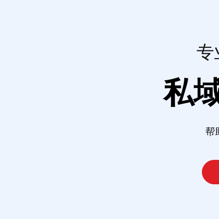
专
私
帮