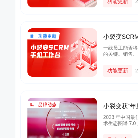
功能更新
2
小裂变SC
购、客服）私
一线员工能否将
的关键。销售、
企业私域的大前
一线员工的私域
功能更新
2
小裂变获“
2023 年中国
术生态图谱 7.
卷、电话采访、
资料，