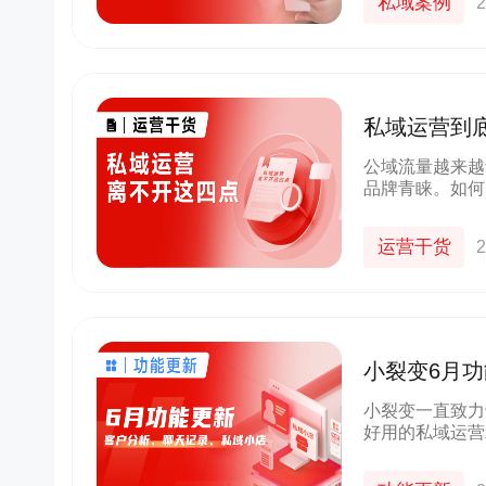
私域案例
2
私域运营到
公域流量越来越
品牌青睐。如何
高竞争力的必修
运营干货
2
小裂变6月功
效！
小裂变一直致力
好用的私域运营
小店中的企业标
来，一起来看看