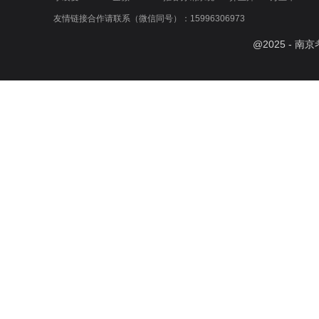
友情链接合作请联系（微信同号）：15996306973
@
2025
- 南