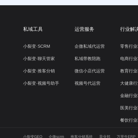
私域工具
运营服务
行业解
小裂变·SCRM
企微私域代运营
零售行业
小裂变·聊天管家
私域带教陪跑
电商行业
小裂变·推客分销
微信小店代运营
教育行业
小裂变·视频号助手
视频号代运营
大健康行
金融行业
医美行业
餐饮行业
小裂变GEO
企微scrm
推客分销系统
异业邦
万里牛ERP