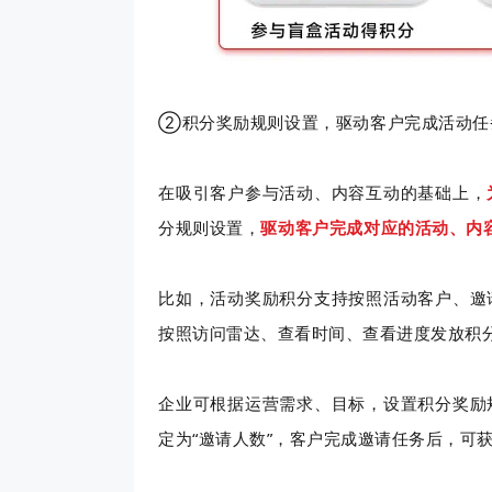
茂业百货
京东
货搭建了企微+社群+小程序
以“京豆”作为活动奖品，吸引客户转发
企业微信+视频号
②积分奖励规则设置，驱动客户完成活动任
体系，在客流量较好的华强
海报，邀请朋友进群 通过小裂变SCRM
能门店导流线上，
域试点工作，完成私域从0
阶梯化的玩法设计，实现了客户的快速
客户池，同时通过
新增
多渠道引流
在吸引客户参与活动、内容互动的基础上，
2000w+
10000+
70%+
1800w+
210
更多案例
更多案例
分规则设置，
驱动客户完成对应的活动、内
域连带业绩
单场活动引流
客户活跃率
私域用户
社群用
比如，
活动奖励积分支持按照活动客户、邀
按照访问雷达、查看时间、查看进度发放积
企业可根据运营需求、目标，设置积分奖励
定为“邀请人数”，客户完成邀请任务后，可