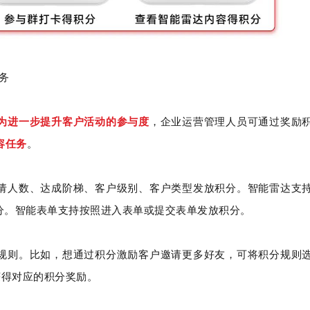
良品铺子
茂业百货
京东
打造公私域联动，赋
帮助茂业百货搭建了企微+社群+小程序
以“京豆”作为活动奖品，
务
用企业微信沉淀私域
的私域运营体系，在客流量较好的华强
海报，邀请朋友进群 通过小
视频号直播等方式，
北店开展私域试点工作，完成私域从0
阶梯化的玩法设计，实现
到1的搭建
新增
为进一步提升客户活动的参与度
，企业运营管理人员可通过奖励
w+
5w+
2000w+
10000+
70%+
更多案例
更多案例
更
容任务
。
户
三个月获客
私域连带业绩
单场活动引流
客户活跃率
请人数、达成阶梯、客户级别、客户类型发放积分。智能雷达支
分。智能表单支持按照进入表单或提交表单发放积分。
规则。比如，想通过积分激励客户邀请更多好友，可将积分规则
获得对应的积分奖励。