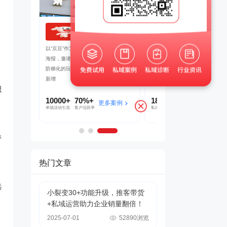
良品铺子
茂业百货
吸引客户转发
企业微信+视频号打造公私域联动，赋
帮助茂业百货搭建了企微+社群+
裂变SCRM
能门店导流线上，用企业微信沉淀私域
的私域运营体系，在客流量较好的
了客户的快速
客户池，同时通过视频号直播等方式，
北店开展私域试点工作，完成私域
多渠道引流
到1的搭建
积
1800w+
210w+
5w+
2000w+
多案例
更多案例
更多案
私域用户
社群用户
三个月获客
私域连带业绩
持
热门文章
选
小裂变30+功能升级，推客带货
+私域运营助力企业销量翻倍！
2025-07-01
52890浏览