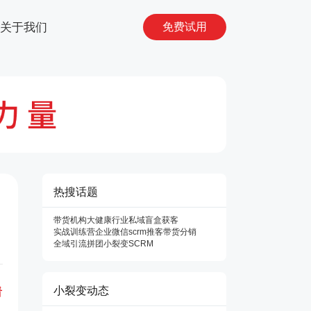
关于我们
免费试用
热搜话题
带货机构
大健康行业私域
盲盒获客
实战训练营
企业微信scrm
推客带货
分销
全域引流
拼团
小裂变SCRM
看
小裂变动态