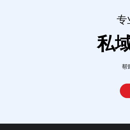
专
私
帮