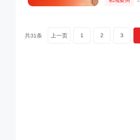
私域案例
2
1
2
3
共31条
上一页