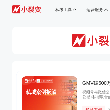
私域工具
运营服务
GMV破50
玩法真硬核
视频号与微信公
公域+私域联合
私域换公域的机