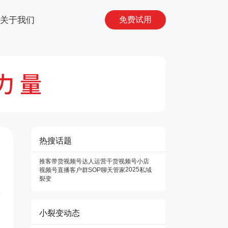
关于我们
免费试用
热搜话题
推客带货
视频号达人
运营干货
视频号小店
2025
视频号直播
客户群SOP
聊天管家
私域
裂变
小裂变动态