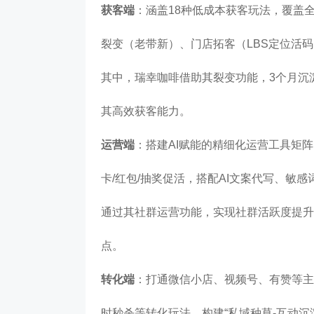
获客端
：涵盖18种低成本获客玩法，覆盖
裂变（老带新）、门店拓客（LBS定位活
其中，瑞幸咖啡借助其裂变功能，3个月沉淀
其高效获客能力。
运营端
：搭建AI赋能的精细化运营工具矩
卡/红包/抽奖促活，搭配AI文案代写、敏
通过其社群运营功能，实现社群活跃度提升
点。
转化端
：打通微信小店、视频号、有赞等主
时秒杀等转化玩法，构建“私域种草-互动沉