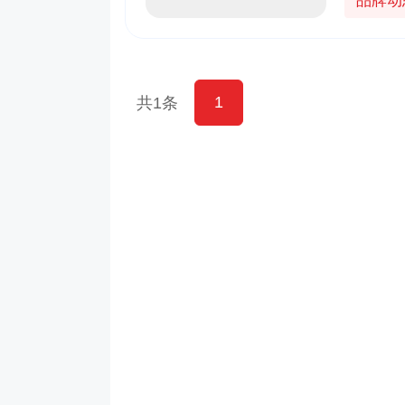
品牌动
1
共1条