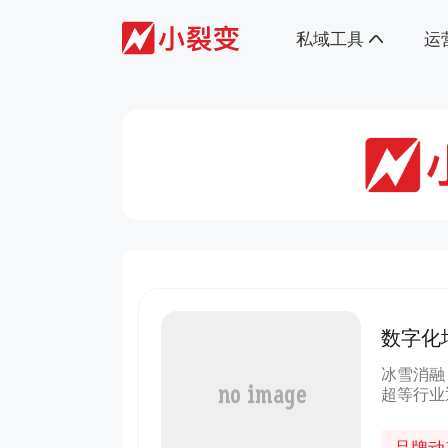
私域工具
运
数字化
名通道
冰雪消融
超等行业
信开展《
培训。