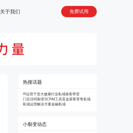
关于我们
免费试用
热搜话题
AI
运营干货
大健康行业私域
推客带货
门店活码
裂变SCRM工具
盲盒获客
零售私域
私域运营解决方案
金融私域
小裂变动态