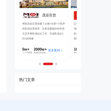
铺子
茂业百货
京东
域联动，赋
帮助茂业百货搭建了企微+社群+小程序
以“京豆”作为活动奖品，吸引客户
微信沉淀私域
的私域运营体系，在客流量较好的华强
海报，邀请朋友进群 通过小裂变S
直播等方式，
北店开展私域试点工作，完成私域从0
阶梯化的玩法设计，实现了客户的
到1的搭建
新增
5w+
2000w+
10000+
70%+
多案例
更多案例
更多案
三个月获客
私域连带业绩
单场活动引流
客户活跃率
热门文章