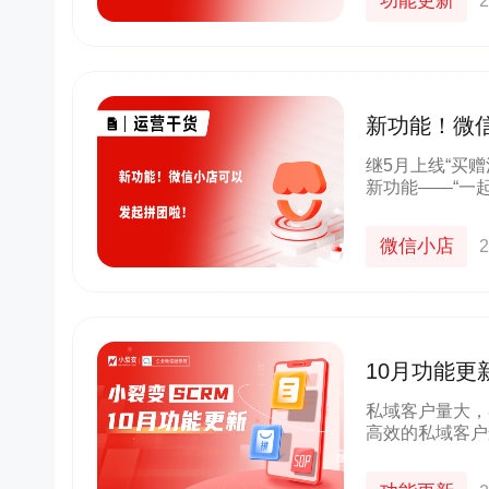
功能更新
2
新功能！微
继5月上线“买
新功能——“一
页面，可在活动
下单，累计下单
微信小店
2
10月功能更
功能再升级
私域客户量大，
高效的私域客户
商家实现标准化
倍！10月，小裂