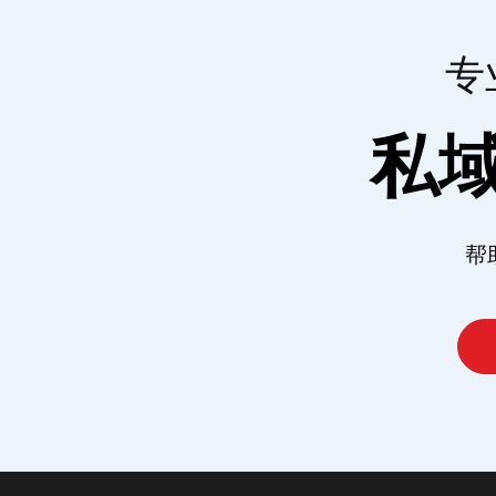
专
私
帮