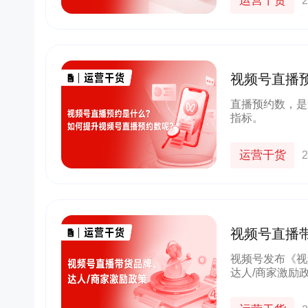
运营干货
2
视频号直播
呢？
直播预约数，是
指标。
运营干货
2
视频号直播
视频号发布《视
达人/商家激励
持政策、标杆案