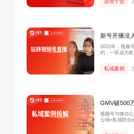
运营干货
2
新号开播没
直播丨小裂
2022年，视
的，一跃成为炙
的优质内容、热
身到视频号的内
私域案例
2
GMV破50
玩法真硬核
视频号与微信公
公域+私域联合
私域换公域的机