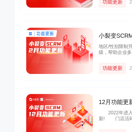
功能更新
2
小裂变SC
域客户轨迹
地区/性别限制
级，帮助企业多
产品体验优化，
求。接下来，一
功能更新
2
12月功能更
赋能企业精
2022年进入
新! 门店活码、客户群SOP、抽奖进群等实用功能，持续赋能
企业，开展更高
12月