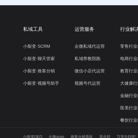
私域工具
运营服务
行业解
小裂变·SCRM
企微私域代运营
零售行业
小裂变·聊天管家
私域带教陪跑
电商行业
小裂变·推客分销
微信小店代运营
教育行业
小裂变·视频号助手
视频号代运营
大健康行
金融行业
医美行业
餐饮行业
小裂变GEO
企微scrm
推客分销系统
异业邦
万里牛ERP