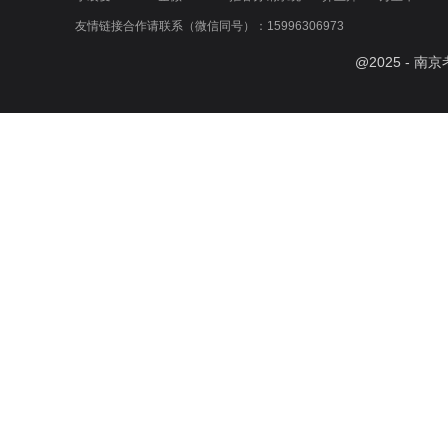
友情链接合作请联系（微信同号）：15996306973
@
2025
- 南