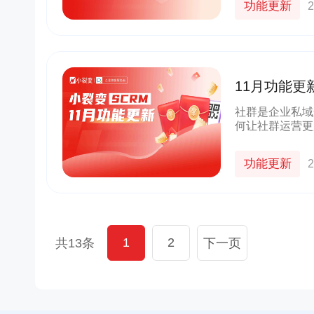
功能更新
2
货
京东
良品铺子
群+小程序
以“京豆”作为活动奖品，吸引客户转发
企业微信+视频号打造公私域联动，
较好的华强
海报，邀请朋友进群 通过小裂变SCRM
能门店导流线上，用企业微信沉淀
11月功能
成私域从0
阶梯化的玩法设计，实现了客户的快速
客户池，同时通过视频号直播等方
新增
多渠道引流
还有这些功
社群是企业私域
何让社群运营更
10000+
70%+
1800w+
210w+
多案例
更多案例
更多案例
单场活动引流
客户活跃率
私域用户
社群用户
群、客户群标签
获客活动领奖方
功能更新
2
1
2
共13条
下一页