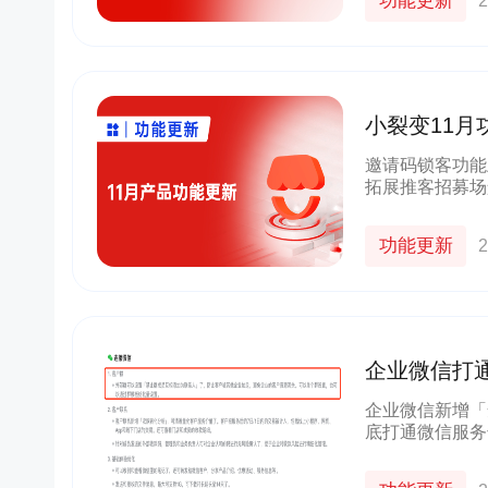
功能更新
2
小裂变11
管理更高效
邀请码锁客功能
拓展推客招募场
扫招募码注册成
登录小裂变推客
功能更新
2
企业微信打
9月功能更新
企业微信新增「
底打通微信服务
域运营机会。企
业加走，避免企