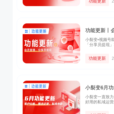
功能更新
2
功能更新丨
升级，速看
小裂变•视频号
「分享员提现」
看看吧！
功能更新
2
小裂变6月功
效！
小裂变一直致力
好用的私域运营
小店中的企业标
来，一起来看看