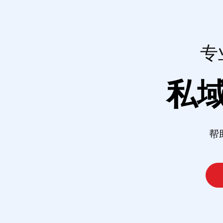
专
私
帮