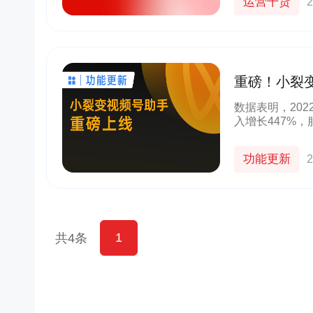
运营干货
2
重磅！小裂
数据表明，20
入增长447%
功能更新
2
1
共4条