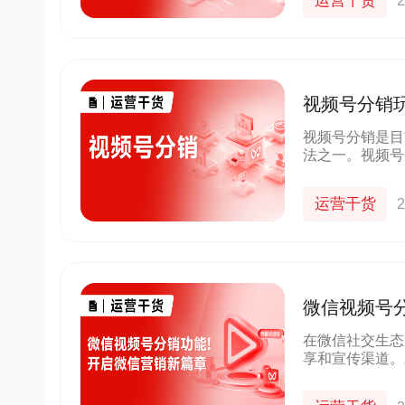
运营干货
2
视频号分销
视频号分销是目
法之一。视频号
企业微信私域，
货模式！
运营干货
2
微信视频号
在微信社交生态
享和宣传渠道。
推广和销售，是
享员功能，帮助