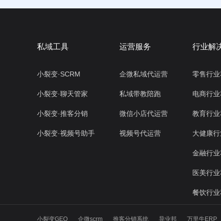
私域工具
运营服务
行业解
小裂变·SCRM
企微私域代运营
零售行业
小裂变·聊天管家
私域带教陪跑
电商行业
小裂变·推客分销
微信小店代运营
教育行业
小裂变·视频号助手
视频号代运营
大健康行
金融行业
医美行业
餐饮行业
小裂变GEO
企微scrm
推客分销系统
异业邦
万里牛ERP