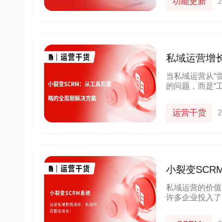
功能更新
2
私域运营增
的全周期解
当私域运营从“尝
的问题，而是“工
的新挑战：冷启
遇天花板、
运营干货
2
小裂变SC
倍增长！
私域运营的价值
许多企业投入了
——没有有效利
放。私域的精髓