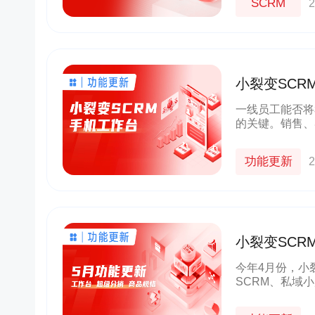
SCRM
2
小裂变SC
购、客服）私
一线员工能否将
的关键。销售、
企业私域的大前
一线员工的私域
功能更新
2
小裂变SC
效运营客户
今年4月份，小
SCRM、私域
级，赋能一线员
账，商品SKU