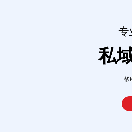
专
私
帮