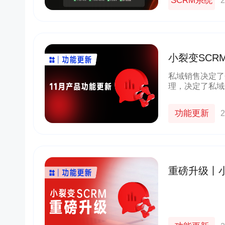
SCRM系统
2
小裂变SC
户跟进更智
私域销售决定了
理，决定了私域
全新升级，让私
过程管理。AI
功能更新
2
重磅升级丨
能