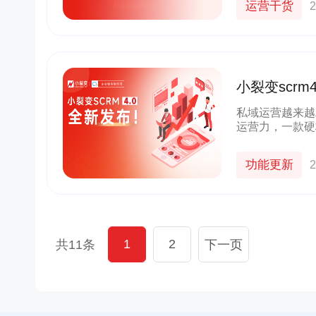
运营干货
2
子
茂业百货
京东
域联动，赋
帮助茂业百货搭建了企微+社群+小程序
以“京豆”作为活动奖品，吸引客户转
信沉淀私域
的私域运营体系，在客流量较好的华强
海报，邀请朋友进群 通过小裂变SC
小裂变scr
播等方式，
北店开展私域试点工作，完成私域从0
阶梯化的玩法设计，实现了客户的
域成交
到1的搭建
新增
私域运营越来越
运营力，一款硬
5w+
2000w+
10000+
70%+
运营力的加速器
多案例
更多案例
更多案例
三个月获客
私域连带业绩
单场活动引流
客户活跃率
功能更新
2
1
2
共11条
下一页