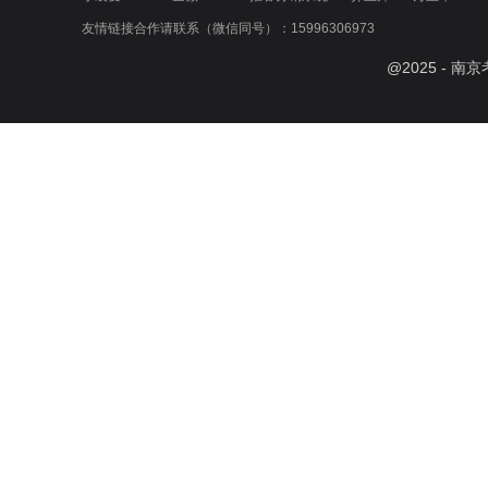
友情链接合作请联系（微信同号）：15996306973
@
2025
- 南