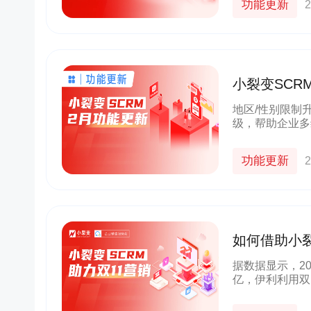
功能更新
2
小裂变SC
域客户轨迹
地区/性别限制
级，帮助企业多
产品体验优化，
求。接下来，一
功能更新
2
如何借助小裂
据数据显示，2
亿，伊利利用双
现会员新增70W