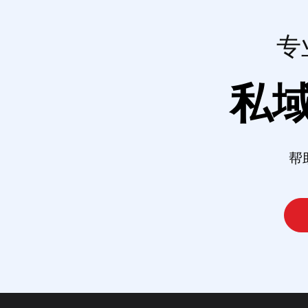
专
私
帮