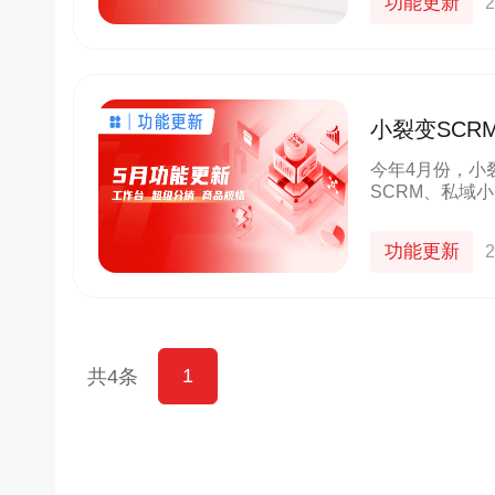
功能更新
2
小裂变SC
效运营客户
今年4月份，小
SCRM、私域
级，赋能一线员
账，商品SKU
功能更新
2
1
共4条