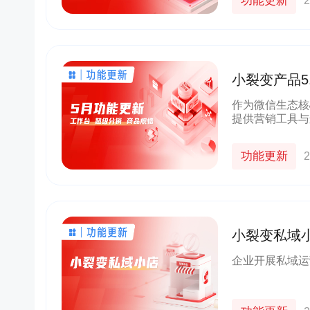
功能更新
2
小裂变产品5
盖私域运营
作为微信生态核
提供营销工具与
实现数字化增长
功能更新
2
小裂变私域
效、更智能
企业开展私域运