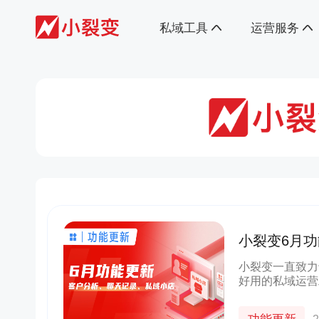
私域工具
运营服务
小裂变6月功
效！
小裂变一直致力
好用的私域运营
小店中的企业标
来，一起来看看