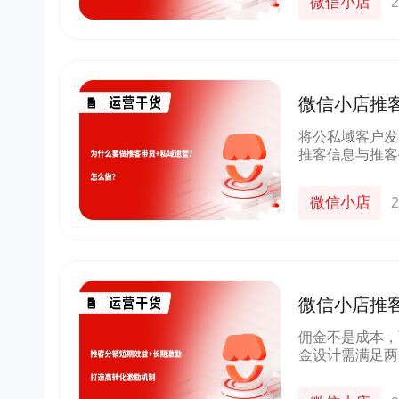
微信小店
2
微信小店推
域运营？怎
将公私域客户发
推客信息与推客
不仅实现了推客
进行了打通，帮
微信小店
2
微信小店推
激励，打造
佣金不是成本，
金设计需满足两
的隐形成本（如
复利效应，让推