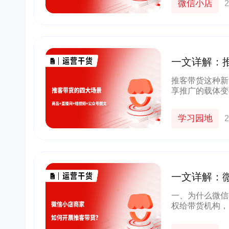
微信小店
2
一文详解：
频+公众号
推客带货这种新
享推广的载体变
货短视频、带货
别看看这四大场
学习园地
2
一文详解：
一、为什么微信
权给带货机构，
社交关系进行传
量：通过推