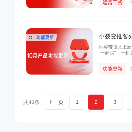
运营干货
2
货
京东
良品铺子
群+小程序
以“京豆”作为活动奖品，吸引客户转发
企业微信+视频号打造公私域联动，
较好的华强
海报，邀请朋友进群 通过小裂变SCRM
能门店导流线上，用企业微信沉淀
小裂变推客
成私域从0
阶梯化的玩法设计，实现了客户的快速
客户池，同时通过视频号直播等方
推客分销积
新增
多渠道引流
推客带货又上新
“一起买”，一
10000+
70%+
1800w+
210w+
量。10月小裂
多案例
更多案例
更多案例
单场活动引流
客户活跃率
私域用户
社群用户
20+超好用功能
功能更新
2
1
2
3
共43条
上一页