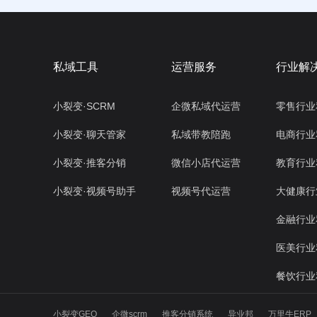
私域工具
运营服务
行业解
小裂变·SCRM
企微私域代运营
零售行业
小裂变·聊天管家
私域带教陪跑
电商行业
小裂变·推客分销
微信小店代运营
教育行业
小裂变·视频号助手
视频号代运营
大健康行
金融行业
医美行业
餐饮行业
小裂变GEO
企微scrm
推客分销系统
异业邦
万里牛ERP