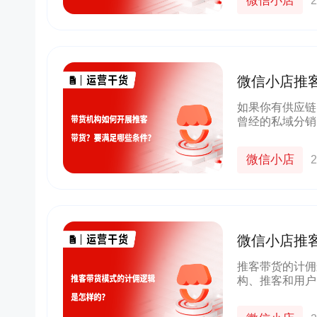
微信小店
2
微信小店推
带货？成为
如果你有供应链
曾经的私域分销
务。 特别适合
宝客、品牌商家
微信小店
2
微信小店推
辑是怎样的
推客带货的计佣
构、推客和用户
体：指微信小店
他方式。l 内容