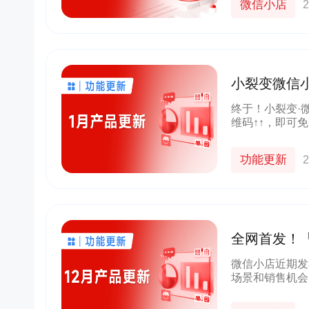
微信小店
2
小裂变微信
终于！小裂变·
维码↑↑，即可
详细了解小裂变
分销系统正式上
功能更新
2
全网首发！
100名
微信小店近期发
场景和销售机会
统！小裂变推客
帮助微信小店商