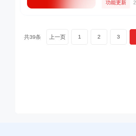
功能更新
2
货
京东
良品铺子
群+小程序
以“京豆”作为活动奖品，吸引客户转发
企业微信+视频号打造公私域联动，
较好的华强
海报，邀请朋友进群 通过小裂变SCRM
能门店导流线上，用企业微信沉淀
1
2
3
共39条
上一页
成私域从0
阶梯化的玩法设计，实现了客户的快速
客户池，同时通过视频号直播等方
新增
多渠道引流
10000+
70%+
1800w+
210w+
多案例
更多案例
更多案例
单场活动引流
客户活跃率
私域用户
社群用户