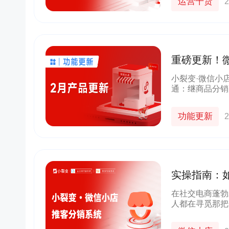
运营干货
2
重磅更新！
支持二级分
小裂变·微信小
通：继商品分销
（分销）覆盖多
（分销）得佣金
功能更新
2
实操指南：
在社交电商蓬勃
人都在寻觅那把
用，拥有无可比
多商业机遇。其