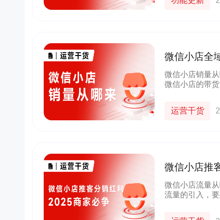
功能更新
2
微信小店全域
解
微信小店销量从
微信小店的带货
增长点。因此，
微信小店的带货
运营干货
2
微信小店推
域带货
微信小店流量从
流量的引入，要
分用好微信生态
来，用社交裂变