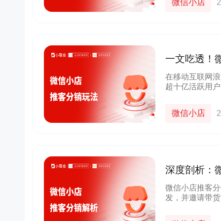
微信小店
2
一文吃透！
在移动互联网浪
超十亿活跃用户
微信小店推客分
裂变属性，悄然
微信小店
2
深度剖析：
微信小店推客分
发，并邀请带货
的一种模式。简
圈子和影响力，