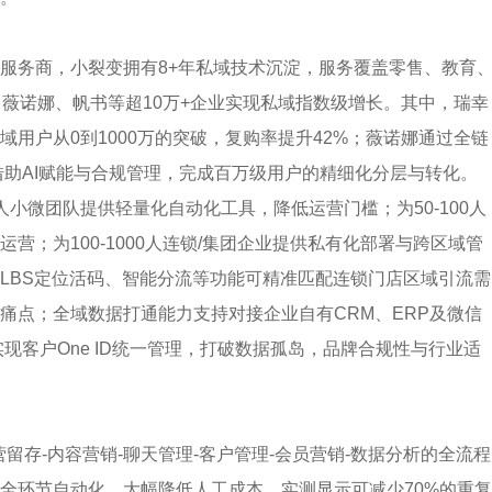
部服务商，小裂变拥有8+年私域技术沉淀，服务覆盖零售、教育
、薇诺娜、帆书等超10万+企业实现私域指数级增长。其中，瑞幸
用户从0到1000万的突破，复购率提升42%；薇诺娜通过全链
借助AI赋能与合规管理，完成百万级用户的精细化分层与转化。
人小微团队提供轻量化自动化工具，降低运营门槛；为50-100人
营；为100-1000人连锁/集团企业提供私有化部署与跨区域管
LBS定位活码、智能分流等功能可精准匹配连锁门店区域引流需
痛点；全域数据打通能力支持对接企业自有CRM、ERP及微信
实现客户One ID统一管理，打破数据孤岛，品牌合规性与行业适
营留存-内容营销-聊天管理-客户管理-会员营销-数据分析的全流程
全环节自动化，大幅降低人工成本，实测显示可减少70%的重复