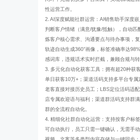
性运营工作。
2. AI深度赋能社群运营：AI销售助手
判断客户情绪（满意/犹豫/抵触），自动匹
炼客户核心需求、沟通要点与待办事项，复
轨迹自动生成360°画像，标签准确率达98
感词库，违规话术实时拦截，兼顾合规与转
3. 多元化自动化获客工具：拥有超20种
单日获客10万+；渠道活码支持多平台专
老客直接对接历史员工；LBS定位活码适
店专属欢迎语与福利；渠道群活码支持群满
群的全流程自动化。
4. 精细化社群自动化运营：支持按客户标
可自动执行，员工只需一键确认，无需手动
视频、文案等多类型内容存储与一键同步；