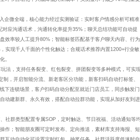
深度嵌入企微全端，核心能力经过实测验证：实时客户情感分析可精准
配对应沟通话术，沟通转化率提升35%；聊天总结功能可自动提
盘效率较人工提升80%；智能标签匹配基于客户聊天内容、行为
%，实现千人千面的个性化触达；合规话术推荐内置1200+行业敏
化。
获客玩法，支持任务裂变、红包裂变、拼团裂变等多种模式，可实
属定制，开启智能分流、新老客区分功能，新客扫码自动打标签、
配线下连锁场景，客户扫码自动分配至就近门店员工，同步触发门
自动建新群、永久有效，搭配自动拉群功能，实现从加好友到进
签、社群类型配置专属SOP，定时触达、节日祝福、活动通知等
操作；智能朋友圈可定时发布、定向推送，素材库支持海报、短
群互动自动化可设置定时红包、抽奖任务，社群活跃度低迷时自