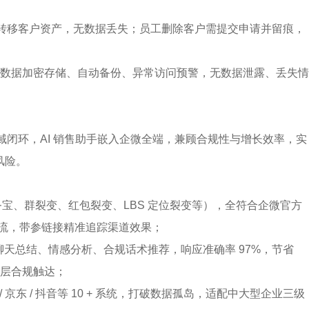
；
一键转移客户资产，无数据丢失；员工删除客户需提交申请并留痕，
数据加密存储、自动备份、异常访问预警，无数据泄露、丢失情
域闭环，AI 销售助手嵌入企微全端，兼顾合规性与增长效率，实
风险。
任务宝、群裂变、红包裂变、LBS 定位裂变等），全符合企微官方
分流，带参链接精准追踪渠道效果；
、聊天总结、情感分析、合规话术推荐，响应准确率 97%，节省 
撑分层合规触达；
 京东 / 抖音等 10 + 系统，打破数据孤岛，适配中大型企业三级