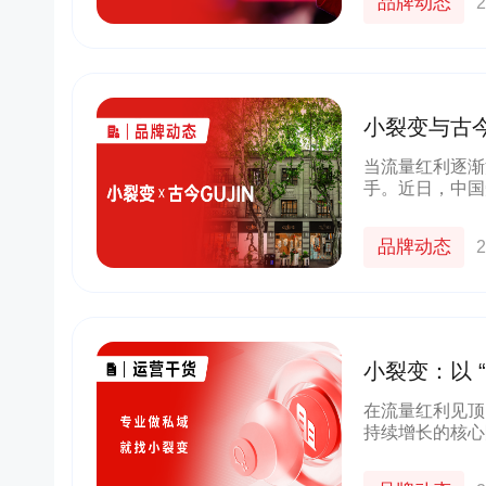
品牌动态
2
小裂变与古今
+导购+会员
当流量红利逐渐
手。近日，中国
作，共同探索传
服务商，小裂变
品牌动态
2
小裂变：以 
全链路增长
在流量红利见顶
持续增长的核心阵
效转化”，形成
服务商，以