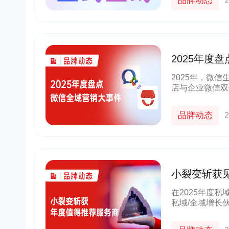
品牌动态
2
2025年度
2025年，微
店与企业微信双
通到合规收紧，
辑。今天，我们
品牌动态
2
小裂变斩获见
在2025年度
私域/全域增长
并多年深耕保持
生态核心服务商