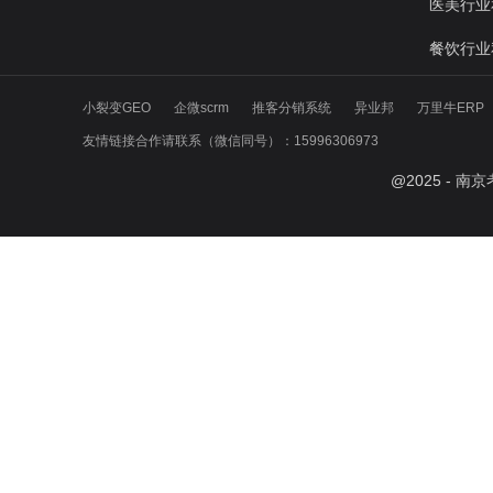
医美行业
餐饮行业
小裂变GEO
企微scrm
推客分销系统
异业邦
万里牛ERP
友情链接合作请联系（微信同号）：15996306973
@
2025
- 南