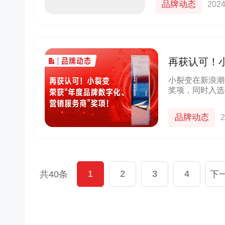
品牌动态
2024
货
京东
良品铺子
群+小程序
以“京豆”作为活动奖品，吸引客户转发
企业微信+视频号打造公私域联动，
较好的华强
海报，邀请朋友进群 通过小裂变SCRM
能门店导流线上，用企业微信沉淀
再获认可！
成私域从0
阶梯化的玩法设计，实现了客户的快速
客户池，同时通过视频号直播等方
奖项！
新增
多渠道引流
小裂变在新浪潮
奖项，同时入选
10000+
70%+
1800w+
210w+
服务商名册》！
多案例
更多案例
更多案例
单场活动引流
客户活跃率
私域用户
社群用户
品牌动态
2
1
2
3
4
共40条
下