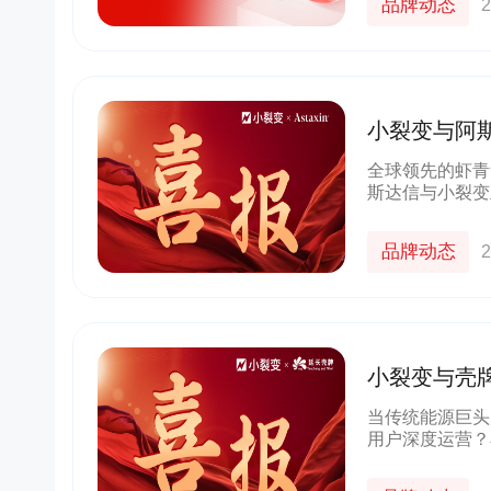
品牌动态
2
小裂变与阿
全球领先的虾青
斯达信与小裂变
青素研发领域的
验，共同打造大
品牌动态
2
小裂变与壳
当传统能源巨头
用户深度运营？
牌（四川）石油
索能源行业数字