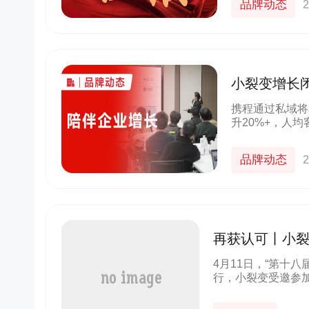
品牌动态
2
小裂变增长
携程通过私域将
升20%+，人
长方向，202
系列客户服务难
品牌动态
2
再获认可丨小裂
4月11日，“第十
行，小裂变受邀参
零售业大会年度颁奖