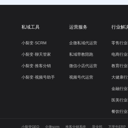
私域工具
运营服务
行业解
小裂变·SCRM
企微私域代运营
零售行业
小裂变·聊天管家
私域带教陪跑
电商行业
小裂变·推客分销
微信小店代运营
教育行业
小裂变·视频号助手
视频号代运营
大健康行
金融行业
医美行业
餐饮行业
小裂变GEO
企微scrm
推客分销系统
异业邦
万里牛ERP