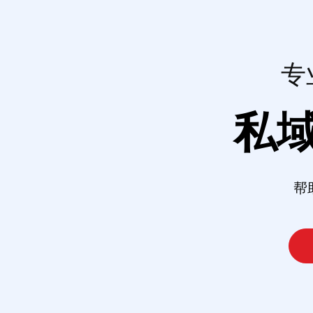
专
私
帮