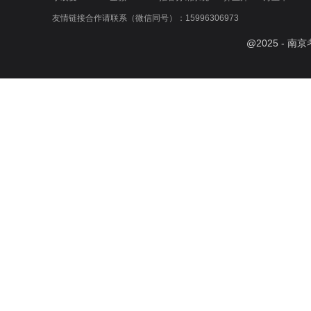
友情链接合作请联系（微信同号）：15996306973
@
2025
- 南