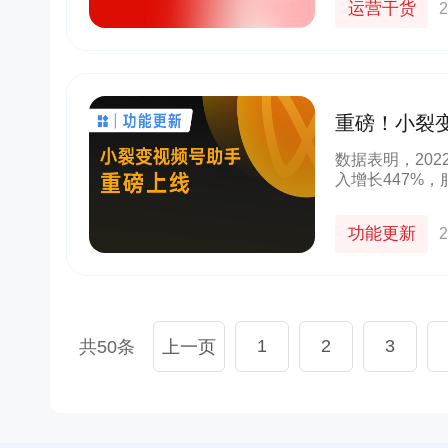
运营干货
2
货
京东
良品铺子
群+小程序
以“京豆”作为活动奖品，吸引客户转发
企业微信+视频号打造公私域联动，
较好的华强
海报，邀请朋友进群 通过小裂变SCRM
能门店导流线上，用企业微信沉淀
重磅！小裂
成私域从0
阶梯化的玩法设计，实现了客户的快速
客户池，同时通过视频号直播等方
新增
多渠道引流
数据表明，20
入增长447%
10000+
70%+
1800w+
210w+
多案例
更多案例
更多案例
单场活动引流
客户活跃率
私域用户
社群用户
功能更新
2
1
2
3
共50条
上一页