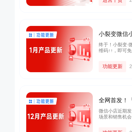
运营干货
2
小裂变微信
终于！小裂变·
维码↑↑，即可
详细了解小裂变
分销系统正式上
功能更新
2
全网首发！
100名
微信小店近期发
场景和销售机会
统！小裂变推客
帮助微信小店商