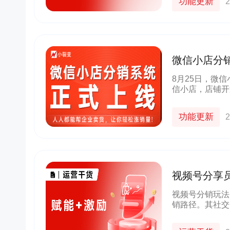
功能更新
2
微信小店分
8月25日，微
信小店，店铺开
化？为帮助商家
小裂变在本月正
功能更新
2
视频号分享
增长
视频号分销玩法
销路径。其社交
提升销售额，还
牌。提升分享员