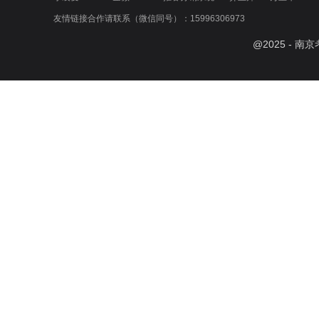
友情链接合作请联系（微信同号）：15996306973
@
2025
- 南