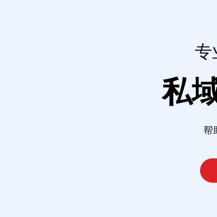
专
私
帮