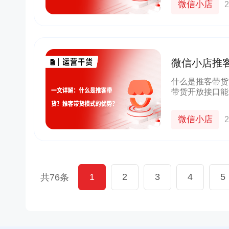
微信小店
2
货
京东
良品铺子
群+小程序
以“京豆”作为活动奖品，吸引客户转发
企业微信+视频号打造公私域联动，
较好的华强
海报，邀请朋友进群 通过小裂变SCRM
能门店导流线上，用企业微信沉淀
微信小店推
成私域从0
阶梯化的玩法设计，实现了客户的快速
客户池，同时通过视频号直播等方
带货模式的
新增
多渠道引流
什么是推客带货
带货开放接口能
10000+
70%+
1800w+
210w+
社群、朋友圈等
多案例
更多案例
更多案例
单场活动引流
客户活跃率
私域用户
社群用户
式下，推广分销
微信小店
2
1
2
3
4
5
共76条