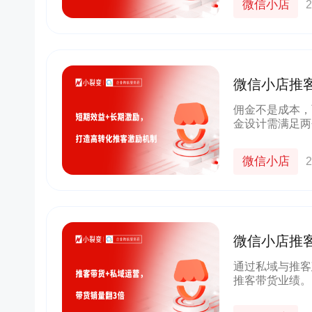
微信小店
2
微信小店推
造高转化推
佣金不是成本，
金设计需满足两
客的隐形成本（
励、复利效应，
微信小店
2
微信小店推
货销量翻3倍
通过私域与推客
推客带货业绩。
中商品分销等场
至小店推客，促