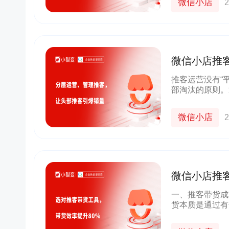
微信小店
2
微信小店推
让头部推客
推客运营没有“
部淘汰的原则。
环，让20%的
出局。一、头部
微信小店
2
微信小店推
货效率提升8
一、推客带货成
货本质是通过有
较了 解的朋友
核心，不仅仅在