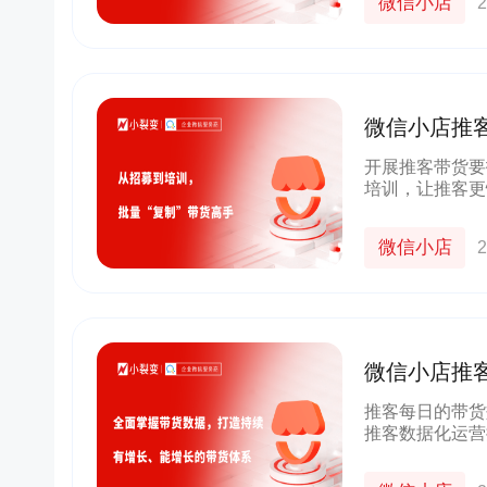
微信小店
2
微信小店推
制”带货高手
开展推客带货要
培训，让推客更
快速招募推客的
效渠道和裂变机
微信小店
2
微信小店推
造持续有增
推客每日的带货
推客数据化运营
标，及时调整推
以下数据维度，