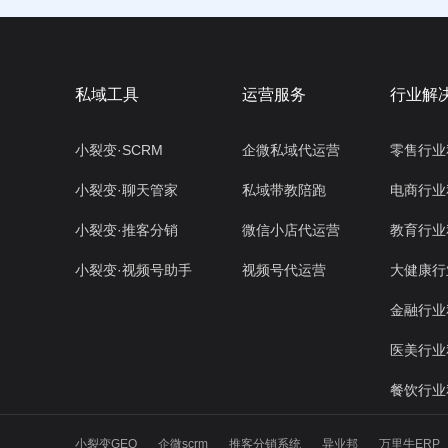
私域工具
运营服务
行业解
小裂变·SCRM
企微私域代运营
零售行业
小裂变·聊天管家
私域带教陪跑
电商行业
小裂变·推客分销
微信小店代运营
教育行业
小裂变·视频号助手
视频号代运营
大健康行
金融行业
医美行业
餐饮行业
小裂变GEO
企微scrm
推客分销系统
异业邦
万里牛ERP