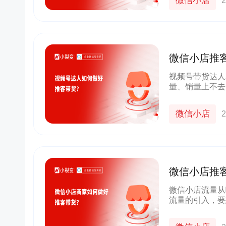
微信小店
2
微信小店推
客带货？
视频号带货达人
量、销量上不去
域意识的达人们
量新销量。 这
微信小店
2
微信小店推
推客带货？
微信小店流量从
流量的引入，要
分用好微信生态
来，用社交裂变