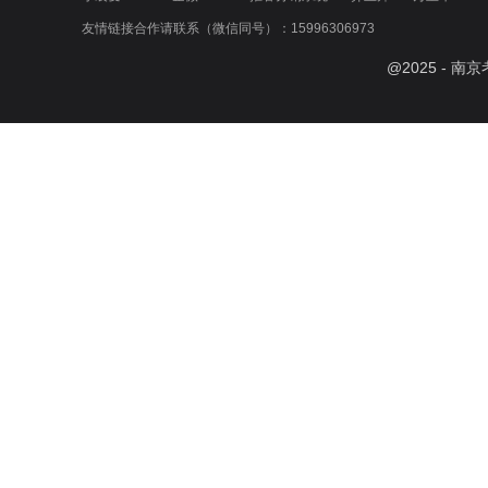
友情链接合作请联系（微信同号）：15996306973
@
2025
- 南