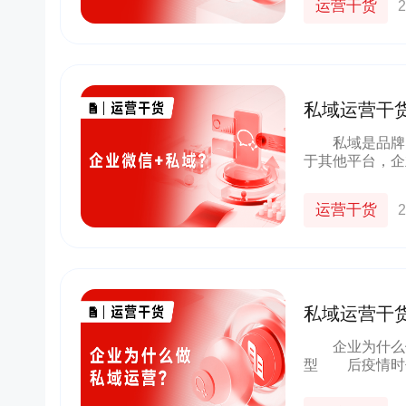
运营干货
2
私域运营干
私域是品牌自
于其他平台，企
打通，通过连接
信用户。 把
运营干货
2
私域运营干
企业为什么做
型 后疫情时
探索的议题。加
背景下，“做私