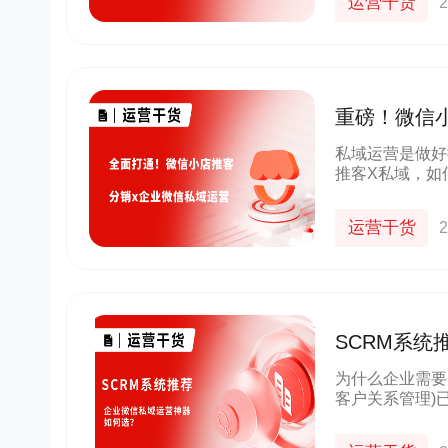
运营干货
2
重磅！微信
私域运营是做好
推客X私域，如
运营干货
2
SCRM系
裂变深度解
为什么企业需要
客户关系管理)
依赖企业微信的
存”是成败关键