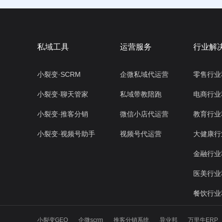
私域工具
运营服务
行业解
小裂变·SCRM
企微私域代运营
零售行业
小裂变·聊天管家
私域带教陪跑
电商行业
小裂变·推客分销
微信小店代运营
教育行业
小裂变·视频号助手
视频号代运营
大健康行
金融行业
医美行业
餐饮行业
小裂变GEO
企微scrm
推客分销系统
异业邦
万里牛ERP