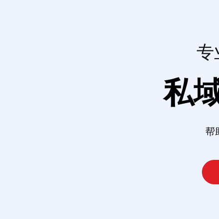
专
私
帮