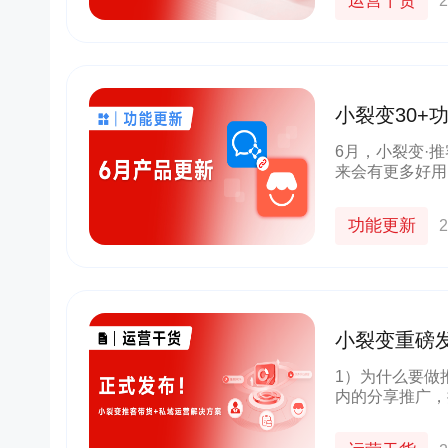
运营干货
2
小裂变30+
量翻倍！
6月，小裂变·
来会有更多好用
持续优化产品、
客户伙伴的坚定
功能更新
2
小裂变重磅
案》
1）为什么要做
内的分享推广，
客户可以被发展
招募、裂变、运