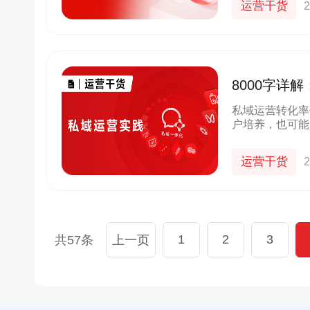
运营干货
2
货
京东
良品铺子
群+小程序
以“京豆”作为活动奖品，吸引客户转发
企业微信+视频号打造公私域联动，
较好的华强
海报，邀请朋友进群 通过小裂变SCRM
能门店导流线上，用企业微信沉淀
8000字详
成私域从0
阶梯化的玩法设计，实现了客户的快速
客户池，同时通过视频号直播等方
新增
多渠道引流
私域运营转化率
户培养，也可能
10000+
70%+
1800w+
210w+
足……私域运营
多案例
更多案例
更多案例
单场活动引流
客户活跃率
私域用户
社群用户
化到客户管理，
运营干货
2
1
2
3
共57条
上一页