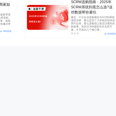
SCRM选购指南：2025年
商家如
SCRM系统到底怎么选?这
些数据帮你避坑
做推客带货
最近，不少企业老板都在为SCRM系统
给带货机
选型头疼：要么是花了大价钱买回来却
推客，推客
用不起来，要么是勉强上线后没看到实
行传播式带
际效果。其实SCRM选型并非无章可
循，今天就从六个核心模...
6926浏览
25-11-25
6619浏览