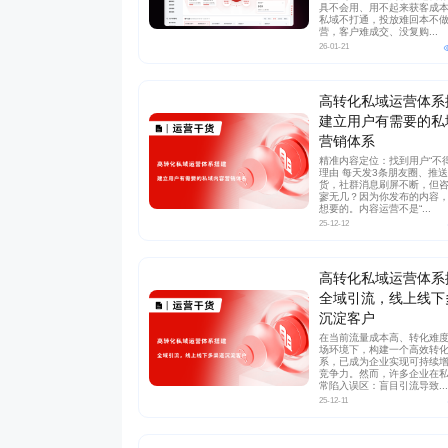
具不会用、用不起来获客成
私域不打通，投放难回本不
营，客户难成交、没复购...
26-01-21
茂业百货
京东
货搭建了企微+社群+小程序
以“京豆”作为活动奖品，吸引客户转发
企业微信+视频号
高转化私域运营体系
体系，在客流量较好的华强
海报，邀请朋友进群 通过小裂变SCRM
能门店导流线上，
建立用户有需要的私
域试点工作，完成私域从0
阶梯化的玩法设计，实现了客户的快速
客户池，同时通过
营销体系
新增
多渠道引流
精准内容定位：找到用户“不
理由 每天发3条朋友圈、推送
货，社群消息刷屏不断，但
2000w+
10000+
70%+
1800w+
210
寥无几？因为你发布的内容
更多案例
更多案例
想要的。内容运营不是“...
域连带业绩
单场活动引流
客户活跃率
私域用户
社群用
25-12-12
高转化私域运营体系
全域引流，线上线下
沉淀客户
在当前流量成本高、转化难
场环境下，构建一个高效转
系，已成为企业实现可持续
竞争力。然而，许多企业在
常陷入误区：盲目引流导致...
25-12-11