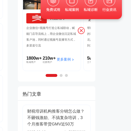
良品铺子
茂业百货
吸引客户转发
企业微信+视频号打造公私域联动，赋
帮助茂业百货搭建了企微+社群+
裂变SCRM
能门店导流线上，用企业微信沉淀私域
的私域运营体系，在客流量较好的
了客户的快速
客户池，同时通过视频号直播等方式，
北店开展私域试点工作，完成私域
多渠道引流
到1的搭建
1800w+
210w+
5w+
2000w+
多案例
更多案例
更多案
私域用户
社群用户
三个月获客
私域连带业绩
热门文章
财税培训机构推客分销怎么做？
不砸钱激励、不搞复杂培训，3
个月推客带货GMV近50万