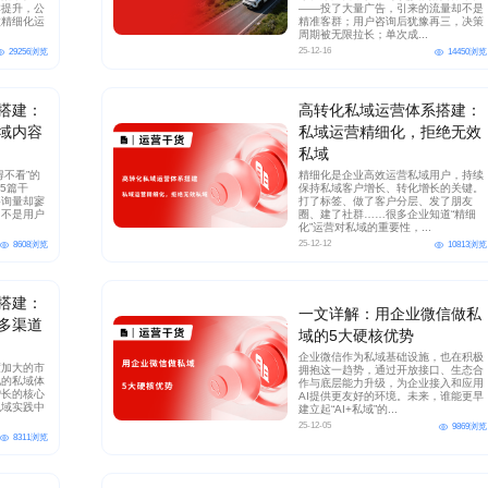
本提升，公
——投了大量广告，引来的流量却不是
做精细化运
精准客群；用户咨询后犹豫再三，决策
周期被无限拉长；单次成...
25-12-16
29256浏览
14450浏览
良品铺子
茂业百货
京东
打造公私域联动，赋
帮助茂业百货搭建了企微+社群+小程序
以“京豆”作为活动奖品，
搭建：
高转化私域运营体系搭建：
用企业微信沉淀私域
的私域运营体系，在客流量较好的华强
海报，邀请朋友进群 通过小
域内容
私域运营精细化，拒绝无效
视频号直播等方式，
北店开展私域试点工作，完成私域从0
阶梯化的玩法设计，实现
私域
到1的搭建
新增
得不看”的
精细化是企业高效运营私域用户，持续
5篇干
保持私域客户增长、转化增长的关键。
咨询量却寥
打了标签、做了客户分层、发了朋友
w+
5w+
2000w+
10000+
70%+
，不是用户
圈、建了社群……很多企业知道“精细
更多案例
更多案例
更
化”运营对私域的重要性，...
户
三个月获客
私域连带业绩
单场活动引流
客户活跃率
25-12-12
8608浏览
10813浏览
搭建：
一文详解：用企业微信做私
多渠道
域的5大硬核优势
企业微信作为私域基础设施，也在积极
度加大的市
拥抱这一趋势，通过开放接口、生态合
化的私域体
作与底层能力升级，为企业接入和应用
增长的核心
AI提供更友好的环境。未来，谁能更早
私域实践中
建立起“AI+私域”的...
25-12-05
9869浏览
8311浏览