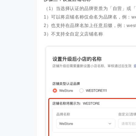
（1）当选择认证的品牌资质为「自营」或
1）可以将店铺名称仅命名为品牌名，例：wes
茂业百货
京东
2）也支持在品牌名加上任意后缀，例：west
货搭建了企微+社群+小程序
以“京豆”作为活动奖品，吸引客户转发
企业微信+视频号
3）不支持全自定义店铺名称
体系，在客流量较好的华强
海报，邀请朋友进群 通过小裂变SCRM
能门店导流线上，
域试点工作，完成私域从0
阶梯化的玩法设计，实现了客户的快速
客户池，同时通过
新增
多渠道引流
2000w+
10000+
70%+
1800w+
210
更多案例
更多案例
域连带业绩
单场活动引流
客户活跃率
私域用户
社群用