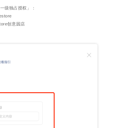
「一级独占授权」：
tore
良品铺子
茂业百货
京东
ore创意园店
打造公私域联动，赋
帮助茂业百货搭建了企微+社群+小程序
以“京豆”作为活动奖品，
用企业微信沉淀私域
的私域运营体系，在客流量较好的华强
海报，邀请朋友进群 通过小
视频号直播等方式，
北店开展私域试点工作，完成私域从0
阶梯化的玩法设计，实现
到1的搭建
新增
w+
5w+
2000w+
10000+
70%+
更多案例
更多案例
更
户
三个月获客
私域连带业绩
单场活动引流
客户活跃率