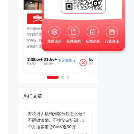
良品铺子
茂业百货
吸引客户转发
企业微信+视频号打造公私域联动，赋
帮助茂业百货搭建了企微+社群+
裂变SCRM
能门店导流线上，用企业微信沉淀私域
的私域运营体系，在客流量较好的
了客户的快速
客户池，同时通过视频号直播等方式，
北店开展私域试点工作，完成私域
多渠道引流
到1的搭建
1800w+
210w+
5w+
2000w+
多案例
更多案例
更多案
私域用户
社群用户
三个月获客
私域连带业绩
热门文章
财税培训机构推客分销怎么做？
不砸钱激励、不搞复杂培训，3
个月推客带货GMV近50万