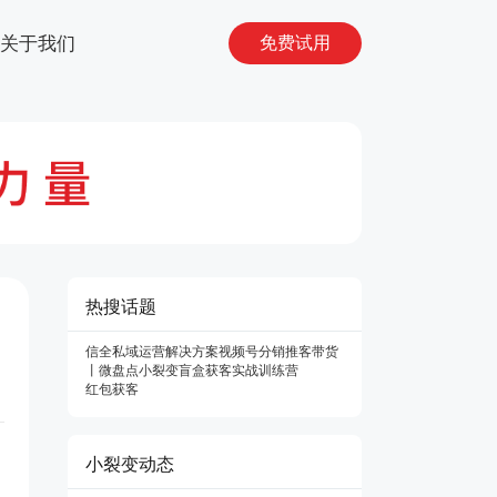
关于我们
免费试用
热搜话题
信全
私域运营解决方案
视频号分销
推客带货
丨微
盘点
小裂变
盲盒获客
实战训练营
红包获客
小裂变动态